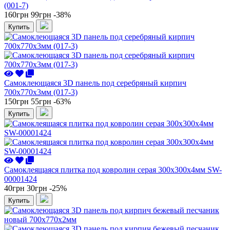
(001-7)
160грн
99грн
-38%
Купить
Самоклеющаяся 3D панель под серебряный кирпич
700x770x3мм (017-3)
150грн
55грн
-63%
Купить
Самоклеящаяся плитка под ковролин серая 300х300х4мм SW-
00001424
40грн
30грн
-25%
Купить