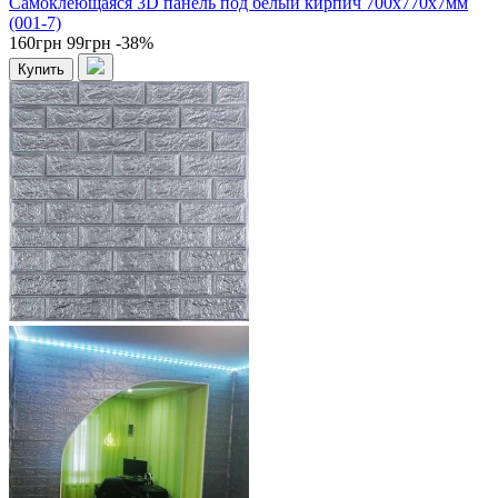
Самоклеющаяся 3D панель под белый кирпич 700x770x7мм
(001-7)
160грн
99грн
-38%
Купить